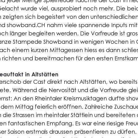
nd jeder Menge Spielfreude tauchte der Cast in ne
Gelacht wurde viel, ausprobiert noch mehr. Die bei
zeigten sich begeistert von den unterschiedlichen
nd 
showband.CH
 nahm viele spannende Inputs mit,
 länger begleiten werden. Die Vorfreude ist gros
ganze Stampede Showband in wenigen Wochen in C
ach einem kurzen Mittagessen hiess es dann schliess
richten und bereitmachen für den ersten Ernstkam
auftakt in Altstätten 
erschob der Cast direkt nach Altstätten, wo bereits
te. Während die Nervosität und die Vorfreude glei
rnst: An den Rheintaler Kreismusiktagen durfte 
sho
em Mittag feierlich eröffnen. Zahlreiche Zuschau
die Strassen im rheintaler Stättlein und bereiteten
 fantastischen Empfang. Es war eine riesige Freud
er Saison erstmals draussen präsentieren zu dürfen.