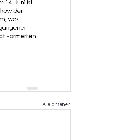
14. Juni ist 
Show der 
em, was 
rgangenen 
gt vormerken. 
!
Alle ansehen