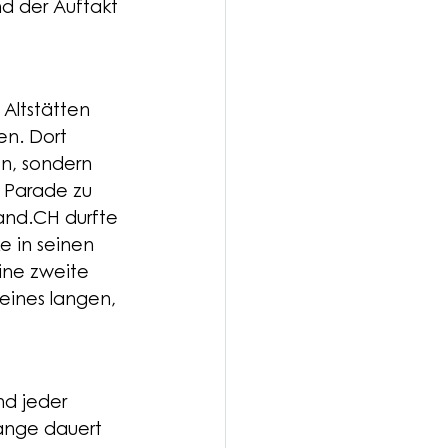
d der Auftakt 
Altstätten 
en. Dort 
n, sondern 
 Parade zu 
and.CH
 durfte 
e in seinen 
ine zweite 
eines langen, 
d jeder 
ange dauert 