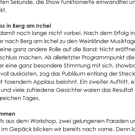
ten Sekunde, die Show funktionierte einwandfrei un
kt.
ss in Berg am Irchel 
amit noch lange nicht vorbei. Nach dem Erfolg in 
ter nach Berg am Irchel zu den Weinländer Musiktag
ine ganz andere Rolle auf die Band: Nicht eröffne
chluss machen. Als allerletzter Programmpunkt die
er eine ganz besondere Stimmung mit sich. 
showb
oll auskosten, zog das Publikum entlang der Streck
 tosendem Applaus belohnt. Ein zweiter Auftritt, e
nd viele zufriedene Gesichter waren das Resultat 
greichen Tages.
ommen 
puts aus dem Workshop, zwei gelungenen Paraden un
im Gepäck blicken wir bereits nach vorne. Denn l