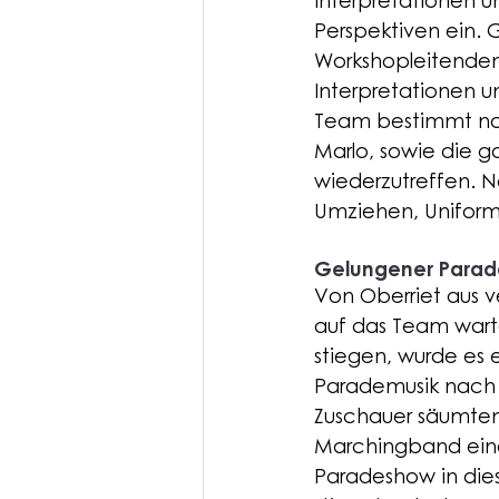
Interpretationen u
Perspektiven ein. 
Workshopleitenden 
Interpretationen u
Team bestimmt noch
Marlo, sowie die 
wiederzutreffen. N
Umziehen, Uniform 
Gelungener Parade
Von Oberriet aus v
auf das Team warte
stiegen, wurde es e
Parademusik nach d
Zuschauer säumten 
Marchingband einen
Paradeshow in dies