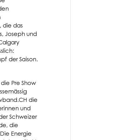
ue 
den 
 
 die das 
s, Joseph und 
algary 
lich: 
pf der Saison.
 die Pre Show 
ssemässig 
wband.CH
 die 
erinnen und 
 der Schweizer 
e, die 
 Die Energie 