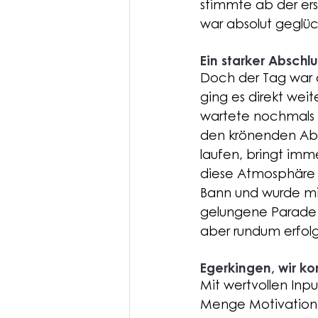
stimmte ab der ers
war absolut geglüc
Ein starker Abschlu
Doch der Tag war d
ging es direkt wei
wartete nochmals e
den krönenden Abs
laufen, bringt imm
diese Atmosphäre v
Bann und wurde mit
gelungene Parade u
aber rundum erfol
Egerkingen, wir k
Mit wertvollen In
Menge Motivation 