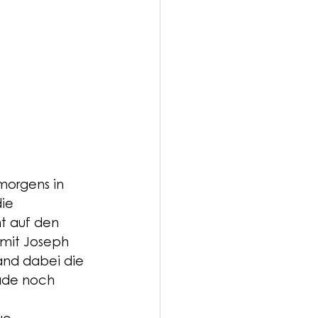
morgens in 
ie 
t auf den 
mit Joseph 
and dabei die 
ade noch 
 