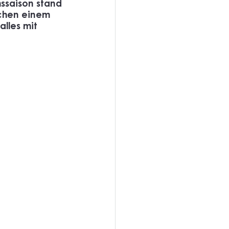
mssaison stand 
schen einem 
lles mit 