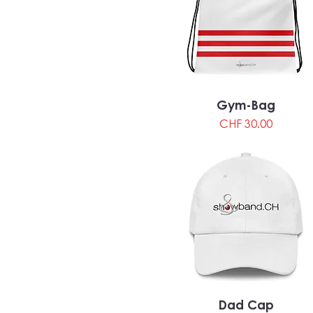
Gym-Bag
Preis
CHF 30.00
Dad Cap