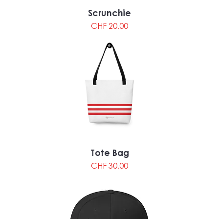
Scrunchie
Preis
CHF 20.00
Tote Bag
Preis
CHF 30.00