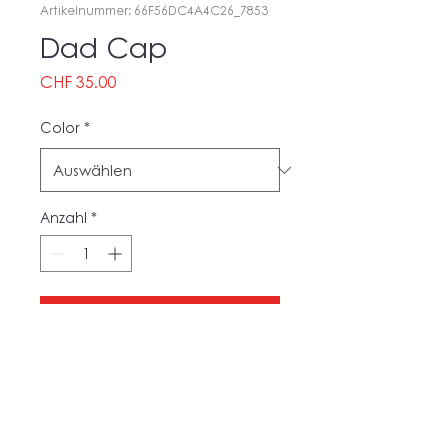
Artikelnummer: 66F56DC4A4C26_7853
Dad Cap
Preis
CHF 35.00
Color
*
Anzahl
*
In den Warenkorb
Hüte für Väter sind nicht nur für 
Väter. Dieser Hut hat ein niedriges 
Profil mit einem verstellbaren 
Band und einem gebogenen 