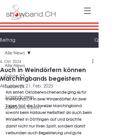
Beitrag
Alle News
6. Okt. 2024
Alle News
Auch in Weindörfern können
Saison 23
Marchingbands begeistern
Aktualisiert:
21. Feb. 2025
Saison 24
Am ersten Oktoberwochenende ging es für 
Jugendcamp
showband.CH
 in zwei Winzerdörfer: An zwei 
Tagen trat die Schweizer Marchingband 
Jubiläums Saison
sowohl beim Hallauer Herbstfest als auch beim 
Winzerfest in Döttingen auf und brachte 
damit nicht nur ihren Spirit, sondern damit 
verbunden auch Begeisterung und gute 