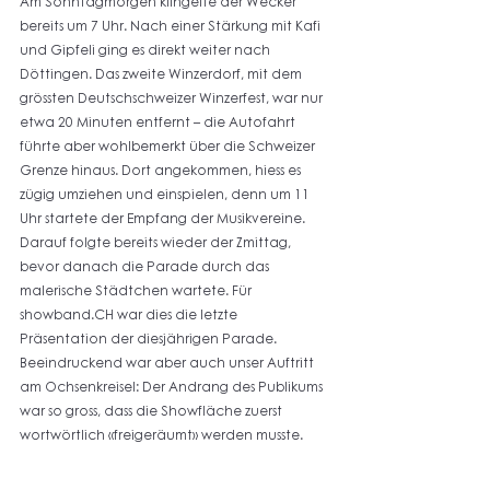
Am Sonntagmorgen klingelte der Wecker 
bereits um 7 Uhr. Nach einer Stärkung mit Kafi 
und Gipfeli ging es direkt weiter nach 
Döttingen. Das zweite Winzerdorf, mit dem 
grössten Deutschschweizer Winzerfest, war nur 
etwa 20 Minuten entfernt – die Autofahrt 
führte aber wohlbemerkt über die Schweizer 
Grenze hinaus. Dort angekommen, hiess es 
zügig umziehen und einspielen, denn um 11 
Uhr startete der Empfang der Musikvereine. 
Darauf folgte bereits wieder der Zmittag, 
bevor danach die Parade durch das 
malerische Städtchen wartete. Für 
showband.CH war dies die letzte 
Präsentation der diesjährigen Parade. 
Beeindruckend war aber auch unser Auftritt 
am Ochsenkreisel: Der Andrang des Publikums 
war so gross, dass die Showfläche zuerst 
wortwörtlich «freigeräumt» werden musste. 